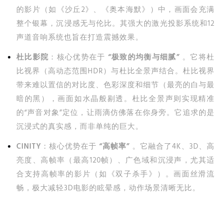
的影片（如《沙丘2》、《奥本海默》）中，画面会充满
整个银幕，沉浸感无与伦比。其强大的激光投影系统和12
声道音响系统也旨在打造震撼效果。
杜比影院
：核心优势在于
“极致的均衡与细腻”
。它将杜
比视界（高动态范围HDR）与杜比全景声结合。杜比视界
带来难以置信的对比度、色彩深度和细节（最亮的白与最
暗的黑），画面如水晶般剔透。杜比全景声则实现精准
的“声音对象”定位，让雨滴仿佛落在你身旁。它追求的是
沉浸式的真实感，而非单纯的巨大。
CINITY
：核心优势在于
“高帧率”
。它融合了4K、3D、高
亮度、高帧率（最高120帧）、广色域和沉浸声，尤其适
合支持高帧率的影片（如《双子杀手》）。画面丝滑流
畅，极大减轻3D电影的眩晕感，动作场景清晰无比。